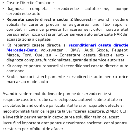
Casete Directie Camioane
Diagnoza completa servodirectie autoturisme, pompe
servodirectie auto
Reparatii casete directie sector 2
Bucuresti
- avand in vedere
solicitarile curente precum si asigurarea unui flux rapid si
complet in ceea ce priveste furnizarea serviciilor noastre atat
persoanelor fizice cat si unitatilor service auto autorizate RAR din
aceasta zona a capitalei
Kit reparatii casete directie si
reconditionari casete directie
Mercedes-Benz
,
Volkswagen
,
BMW, Audi, Skoda, Peugeot,
Mazda, Ford, Opel s.a. - Constatare casete directie auto -
diagnoza completa, functionalitate, garantie si service autorizat
Kit complet pentru reparatii si reconditionari casete directie auto
camioane
Scule, bancuri si echipamente servodirectie auto pentru orice
marca sau model auto
Avand in vedere multitudinea de pompe de servodirectie si
respectiv casete directie care echipeaza autovehiculele aflate in
circulatie, tinand cont de particularitatile si principalele defecte si
neconformitati tehnice regasite la verificarea acestora, ZIMERTECH
a investit in permanenta in dezvoltarea solutiilor tehnice, acest
lucru fiind important atat pentru dezvoltarea societatii cat si pentru
cresterea portofoliului de afaceri.