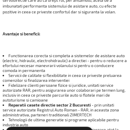
servodirectie care au ca drept rol, per ansamblu, acela de a
imbunatati performanta sistemului de asistare auto, cu efecte
pozitive in ceea ce priveste confortul dar si siguranta la volan.
Avantaje si beneficii:
Functionarea corecta si completa a sistemelor de asistare auto
(electric, hidraulic, electrohidraulic) a directiei - pentru o reducere a
efortului necesar manevrarii volanului si pentru o conducere
comoda in permanenta
Servicii de calitate si flexibilitate in ceea ce priveste preluarea
comenzilor si finalizarea interventiei
Fidelizare clienti persoane fizice si juridice, unitati service
autorizate RAR, pentru asigurarea unor colaborari pe termen lung,
inclusiv in ceea ce priveste parcurile auto si flotele mari de
autoturisme si camioane
Reparatii casete directie sector 2 Bucuresti
- prin unitati
service autorizate Registrul Auto Roman - RAR, in aceasta zona
administrativa, parteneri traditionali ZIMERTECH
Tehnologii de ultima generatie si programe aplicabile pentru
industria auto
Identificare si personalizare concepte noi de vanzare atat la