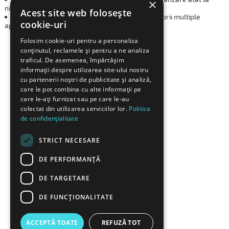
×
nivel local cat si national
Acest site web folosește
Servicii moderne, produse de calitate si accesorii multiple
cookie-uri
aplicabile sectorului de casete directie auto.
Folosim cookie-uri pentru a personaliza
conținutul, reclamele și pentru a ne analiza
traficul. De asemenea, împărtășim
informații despre utilizarea site-ului nostru
cu partenerii noștri de publicitate și analiză,
care le pot combina cu alte informații pe
care le-ați furnizat sau pe care le-au
colectat din utilizarea serviciilor lor.
Politica
de confidențialitate
STRICT NECESARE
DE PERFORMANȚĂ
DE TARGETARE
DE FUNCŢIONALITATE
ACCEPTĂ TOATE
REFUZĂ TOT