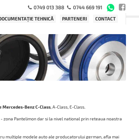
0749 013 388
0744 669 191
DOCUMENTAȚIE TEHNICĂ
PARTENERI
CONTACT
ie Mercedes-Benz C-Class
, A-Class, E-Class.
- zona Pantelimon dar si la nivel national prin reteaua noastra
ntru multiple modele auto ale producatorului german, afla mai