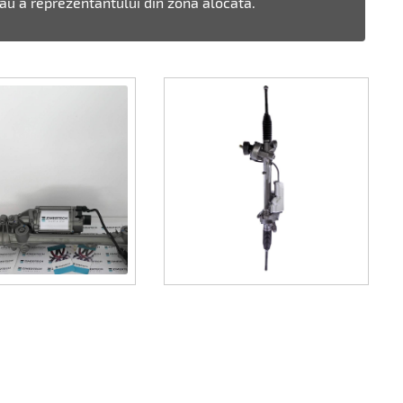
 sau a reprezentantului din zona alocata.