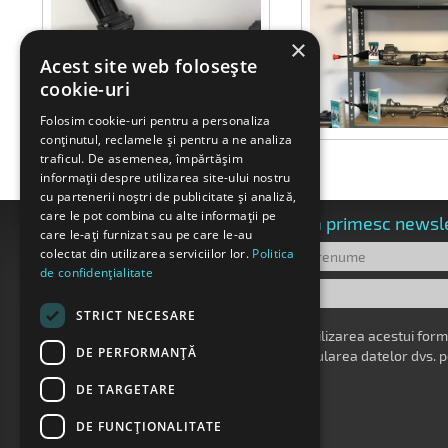
×
Acest site web folosește
cookie-uri
Folosim cookie-uri pentru a personaliza
conținutul, reclamele și pentru a ne analiza
traficul. De asemenea, împărtășim
informații despre utilizarea site-ului nostru
cu partenerii noștri de publicitate și analiză,
care le pot combina cu alte informații pe
Home
Doresc să primesc newsl
care le-ați furnizat sau pe care le-au
Compania
colectat din utilizarea serviciilor lor.
Politica
Produse
de confidențialitate
Servodirectie
Documentație tehnică
Parteneri
STRICT NECESARE
Contact
Prin utilizarea acestui for
DE PERFORMANȚĂ
manipularea datelor dvs. p
DE TARGETARE
DE FUNCŢIONALITATE