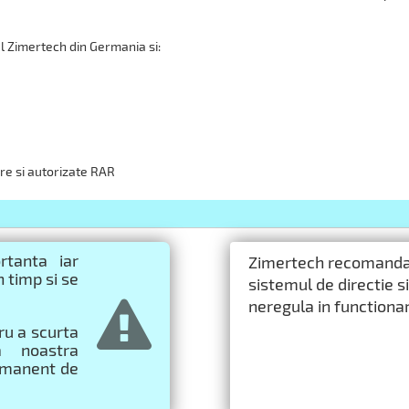
l Zimertech din Germania si:
re si autorizate RAR
rtanta iar
Zimertech recomanda s
n timp si se
sistemul de directie s
neregula in functiona
tru a scurta
a noastra
ermanent de