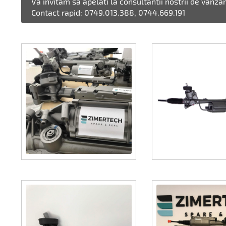
Va invitam sa apelati la consultantii nostrii de vanza
Contact rapid: 0749.013.388, 0744.669.191