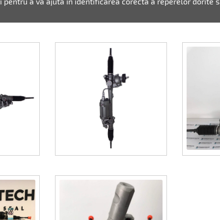
ri pentru a va ajuta in identificarea corecta a reperelor dorite