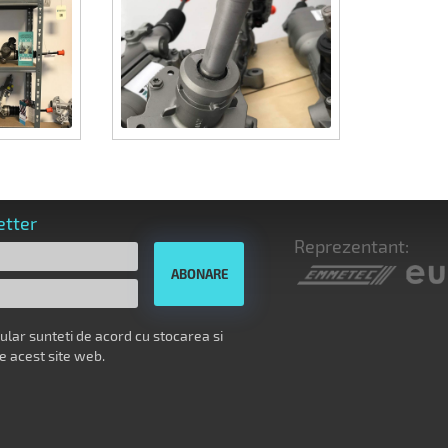
etter
Reprezentant:
mular sunteti de acord cu stocarea si
e acest site web.