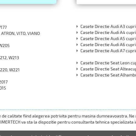
Casete Directie Audi A3 cup
W177
Casete Directie Audi A4 cup
 ATRON, VITO, VIANO
Casete Directie Audi A5 cup
Casete Directie Audi A6 cup
 W205
Casete Directie Audi A7 cupr
W212, W213
Casete Directie Seat Leon c
Casete Directie Seat Alteac
W220, W221
Casete Directie Seat Alhamb
2017
2015
 de calitate fiind alegerea potrivita pentru masina dumneavoastra. Ne r
ZIMERTECH va sta la dispozitie pentru consultanta tehnica specializata in